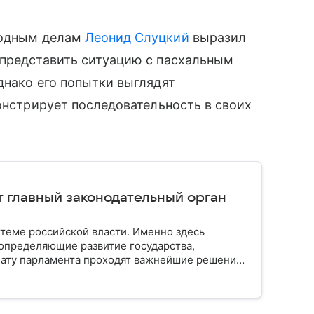
одным делам
Леонид Слуцкий
выразил
 представить ситуацию с пасхальным
днако его попытки выглядят
монстрирует последовательность в своих
т главный законодательный орган
стеме российской власти. Именно здесь
определяющие развитие государства,
ату парламента проходят важнейшие решения,
мся, как устроена Госдума, какие полномочия