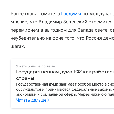
Ранее глава комитета
Госдумы
по междунар
мнение, что Владимир Зеленский стремится
перемирием в выгодном для Запада свете, о
неубедительно на фоне того, что Россия де
шагах.
Узнать больше по теме
Государственная дума РФ: как работае
страны
Государственная дума занимает особое место в си
обсуждаются и принимаются федеральные законы, 
экономики и социальной сферы. Через нижнюю пал
затрагивающие жизнь миллионов граждан. Разбирае
Читать дальше
она имеет и как формируется ее состав.