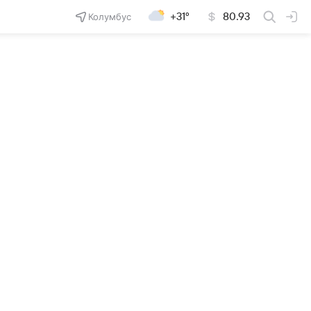
Колумбус
+31°
80.93