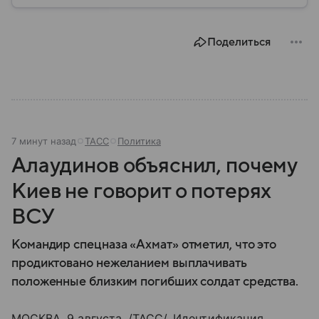
системы ПВО считаются одним из ключевых
элементов обеспечения национальной
безопасности любого государства: собрали о них
Поделиться
главное.
7 минут назад
ТАСС
Политика
Алаудинов объяснил, почему
Киев не говорит о потерях
ВСУ
Командир спецназа «Ахмат» отметил, что это
продиктовано нежеланием выплачивать
положенные близким погибших солдат средства.
МОСКВА, 9 августа. /ТАСС/. Идентификация