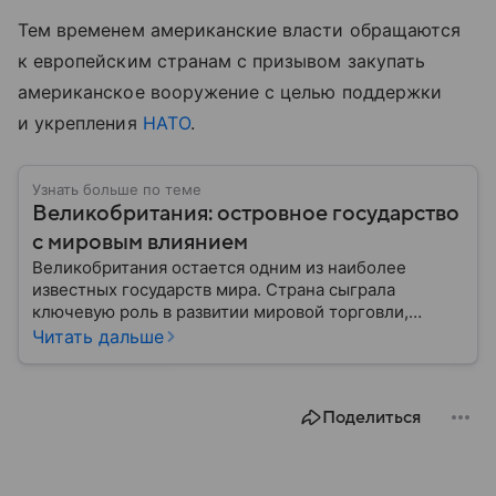
Тем временем американские власти обращаются
к европейским странам с призывом закупать
американское вооружение с целью поддержки
и укрепления
НАТО
.
Узнать больше по теме
Великобритания: островное государство
с мировым влиянием
Великобритания остается одним из наиболее
известных государств мира. Страна сыграла
ключевую роль в развитии мировой торговли,
промышленности, науки и международных
Читать дальше
отношений: собрали главное о ней.
Поделиться