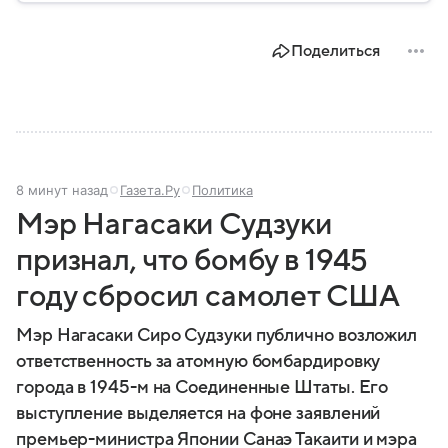
парламента проходят важнейшие решения,
затрагивающие жизнь миллионов граждан.
Поделиться
Разбираемся, как устроена Госдума, какие
полномочия она имеет и как формируется ее
состав.
8 минут назад
Газета.Ру
Политика
Мэр Нагасаки Судзуки
признал, что бомбу в 1945
году сбросил самолет США
Мэр Нагасаки Сиро Судзуки публично возложил
ответственность за атомную бомбардировку
города в 1945-м на Соединенные Штаты. Его
выступление выделяется на фоне заявлений
премьер-министра Японии Санаэ Такаити и мэра