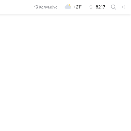
Колумбус
+21°
82.17