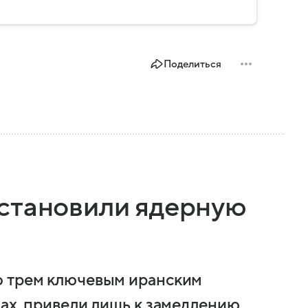
Поделиться
становили ядерную
о трем ключевым иранским
дах, привели лишь к замедлению