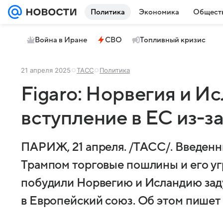
Политика
Экономика
Общест
Война в Иране
СВО
Топливный кризис
21 апреля 2025
ТАСС
Политика
Figaro: Норвегия и И
вступление в ЕС из-з
ПАРИЖ, 21 апреля. /ТАСС/. Введе
Трампом торговые пошлины и его у
побудили Норвегию и Исландию зад
в Европейский союз. Об этом пишет ф