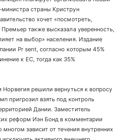
р-министра страны Криструн
равительство хочет «посмотреть,
. Премьер также высказала уверенность,
лияет на выбор» населения. Издание
пании Pr sent, согласно которым 45%
нение к ЕС, тогда как 35%
 и Норвегия решили вернуться к вопросу
амп пригрозил взять под контроль
территорией Дании. Заместитель
ких реформ Иэн Бонд в комментарии
о многом зависит от течения внутренних
я исключать активного внешнего