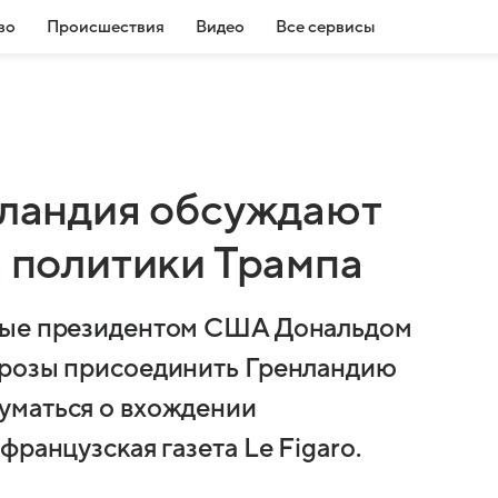
во
Происшествия
Видео
Все сервисы
сландия обсуждают
а политики Трампа
нные президентом США Дональдом
грозы присоединить Гренландию
уматься о вхождении
ранцузская газета Le Figaro.