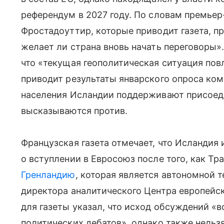
референдум в 2027 году. По словам премье
Фростадоуттир, которые приводит газета, п
желает ли страна вновь начать переговоры»
что «текущая геополитическая ситуация пов
приводит результаты январского опроса ком
населения Исландии поддерживают присоеди
высказываются против.
Французская газета отмечает, что Исландия
о вступлении в Евросоюз после того, как Тр
Гренландию
, которая является автономной 
директора аналитического Центра европейс
для газеты указал, что исход обсуждений «в
политических дебатов», однако также нельз