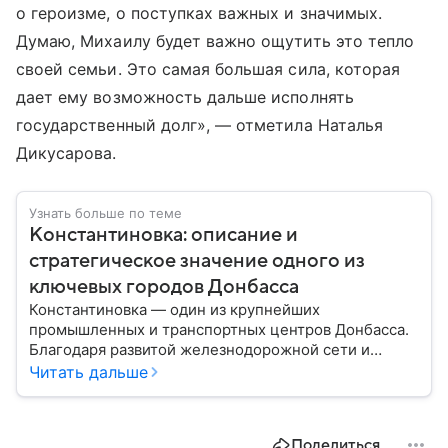
о героизме, о поступках важных и значимых.
Думаю, Михаилу будет важно ощутить это тепло
своей семьи. Это самая большая сила, которая
дает ему возможность дальше исполнять
государственный долг», — отметила Наталья
Дикусарова.
Узнать больше по теме
Константиновка: описание и
стратегическое значение одного из
ключевых городов Донбасса
Константиновка — один из крупнейших
промышленных и транспортных центров Донбасса.
Благодаря развитой железнодорожной сети и
выгодному расположению город многие годы играл
Читать дальше
важную роль в экономике региона, а в ходе
специальной военной операции стал одним из
наиболее важных узлов украинской обороны.
Поделиться