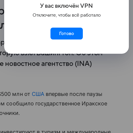
У вас включ
ён
V
P
N
ервую после
Отключите, чтобы всё работало
лларов от США
Готово
артию в $500 млн от США
оторую взял Вашингтон. Об этом
 новостное агентство (INA)
$500 млн от
США
впервые после паузы
том сообщило государственное Иракское
точники.
а инвестируют в туризм и международные