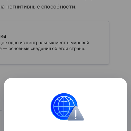
 на когнитивные способности.
ика
ее одно из центральных мест в мировой
 — основные сведения об этой стране.
Поделиться