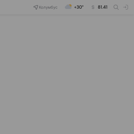
Колумбус
+30°
81.41