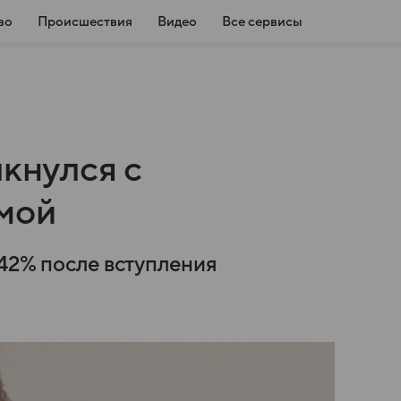
во
Происшествия
Видео
Все сервисы
лкнулся с
мой
 42% после вступления