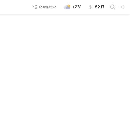
Колумбус
+23°
82.17