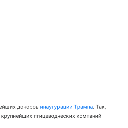
пнейших доноров
инаугурации Трампа
. Так,
з крупнейших птицеводческих компаний