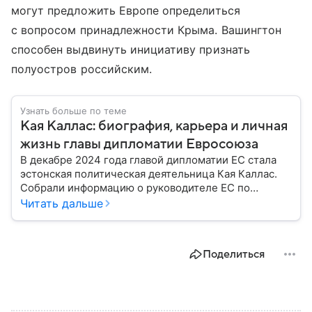
могут предложить Европе определиться
с вопросом принадлежности Крыма. Вашингтон
способен выдвинуть инициативу признать
полуостров российским.
Узнать больше по теме
Кая Каллас: биография, карьера и личная
жизнь главы дипломатии Евросоюза
В декабре 2024 года главой дипломатии ЕС стала
эстонская политическая деятельница Кая Каллас.
Собрали информацию о руководителе ЕС по
международным делам и политике безопасности, а
Читать дальше
также узнали, с чего началась ее карьера.
Поделиться