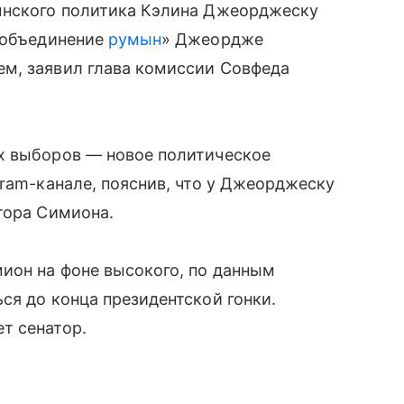
ынского политика Кэлина Джеорджеску
а объединение
румын
» Джеордже
м, заявил глава комиссии Совфеда
х выборов — новое политическое
gram-канале, пояснив, что у Джеорджеску
тора Симиона.
ион на фоне высокого, по данным
ся до конца президентской гонки.
т сенатор.