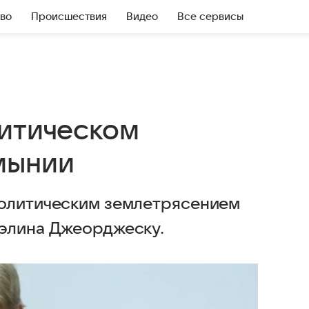
во
Происшествия
Видео
Все сервисы
литическом
мынии
политическим землетрясением
Кэлина Джеорджеску.