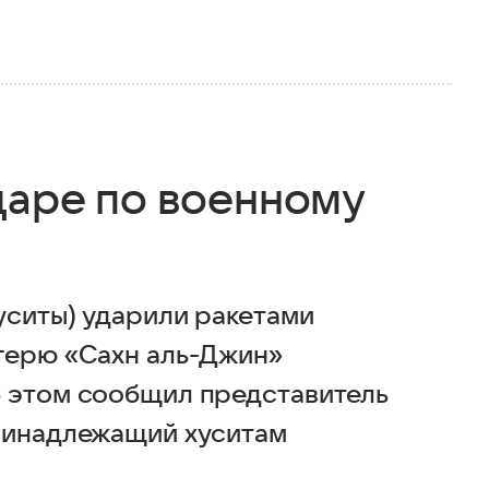
даре по военному
уситы) ударили ракетами
герю «Сахн аль-Джин»
б этом сообщил представитель
принадлежащий хуситам