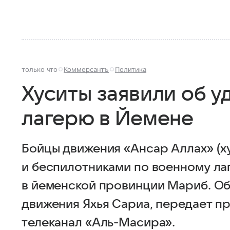
только что
Коммерсантъ
Политика
Хуситы заявили об у
лагерю в Йемене
Бойцы движения «Ансар Аллах» (х
и беспилотниками по военному ла
в йеменской провинции Мариб. О
движения Яхья Сариа, передает 
телеканал «Аль-Масира».