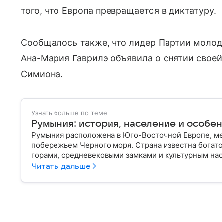
того, что Европа превращается в диктатуру.
Сообщалось также, что лидер Партии моло
Ана-Мария Гаврилэ объявила о снятии своей
Симиона.
Узнать больше по теме
Румыния: история, население и особе
Румыния расположена в Юго-Восточной Европе, ме
побережьем Черного моря. Страна известна богат
горами, средневековыми замками и культурным нас
Дракуле. В материале рассказываем об этом госуда
Читать дальше