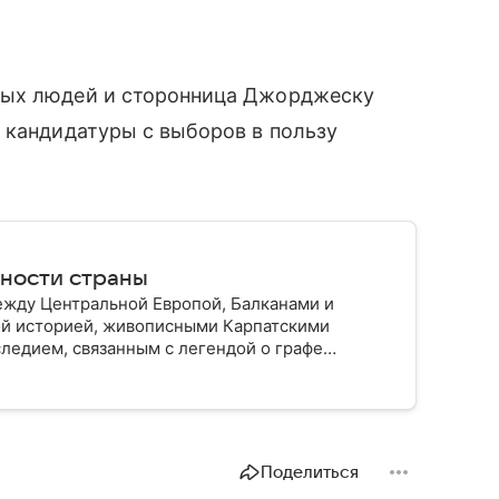
дых людей и сторонница Джорджеску
 кандидатуры с выборов в пользу
нности страны
жду Центральной Европой, Балканами и
ой историей, живописными Карпатскими
ледием, связанным с легендой о графе
рстве.
Поделиться