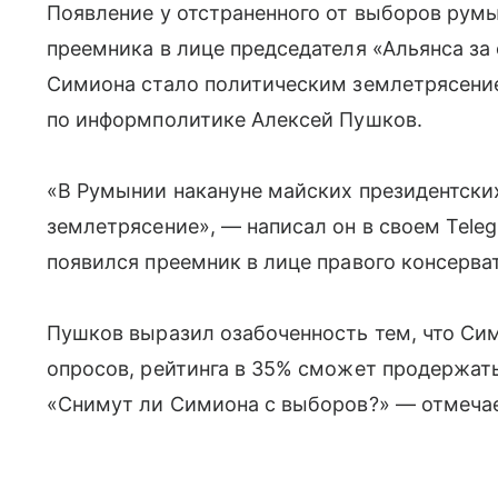
Появление у отстраненного от выборов рум
преемника в лице председателя «Альянса з
Симиона стало политическим землетрясение
по информполитике Алексей Пушков.
«В Румынии накануне майских президентски
землетрясение», — написал он в своем Tele
появился преемник в лице правого консерва
Пушков выразил озабоченность тем, что Сим
опросов, рейтинга в 35% сможет продержать
«Снимут ли Симиона с выборов?» — отмечае