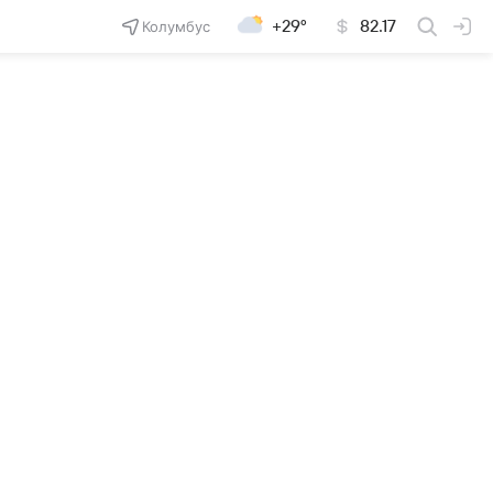
Колумбус
+29°
82.17