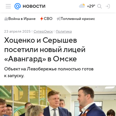
+29°
Война в Иране
СВО
Топливный кризис
23 апреля 2025
СуперОмск
Политика
Хоценко и Серышев
посетили новый лицей
«Авангард» в Омске
Объект на Левобережье полностью готов
к запуску.