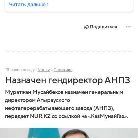
сложной внутренней и внешнеполитической
Читать дальше
повесткой. Государство играет важную роль в
региональной безопасности и соперничает с
ближайшим соседом — Индией.
Поделиться
19 часов назад
Nur.kz
Политика
Назначен гендиректор АНПЗ
Муратжан Мусайбеков назначен генеральным
директором Атырауского
нефтеперерабатывающего завода (АНПЗ),
передает NUR.KZ со ссылкой на «КазМунайГаз».