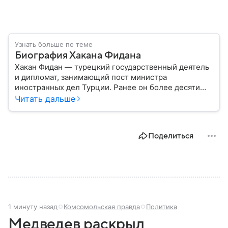
Узнать больше по теме
Биография Хакана Фидана
Хакан Фидан — турецкий государственный деятель
и дипломат, занимающий пост министра
иностранных дел Турции. Ранее он более десяти
лет возглавлял Национальную разведывательную
Читать дальше
организацию Турции (MIT) и был одним из самых
влиятельных представителей силового блока
страны. Подробности биографии политики — в
Поделиться
нашем материале.
1 минуту назад
Комсомольская правда
Политика
Медведев раскрыл