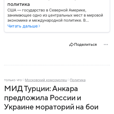
политика
США — государство в Северной Америке,
занимающее одно из центральных мест в мировой
экономике и международной политике. В
материале — основные сведения об этой стране.
Читать дальше
Поделиться
только что
Московский комсомолец
Политика
МИД Турции: Анкара
предложила России и
Украине мораторий на бои