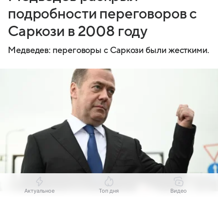
подробности переговоров с
Саркози в 2008 году
Медведев: переговоры с Саркози были жесткими.
Актуальное
Топ дня
Видео
Источник:
Комсомольская правда
Выберите комментарий
Выберите комментарий
Выберите комментарий