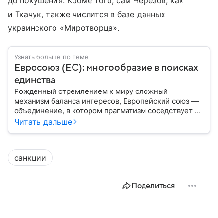
до покушения. Кроме того, сам Черезов, как
и Ткачук, также числится в базе данных
украинского «Миротворца».
Узнать больше по теме
Евросоюз (ЕС): многообразие в поисках
единства
Рожденный стремлением к миру сложный
механизм баланса интересов, Европейский союз —
объединение, в котором прагматизм соседствует с
идеализмом. Амбициозный проект превратил
Читать дальше
исторических соперников в политических
партнеров: собрали главное из истории ЕС.
санкции
Поделиться