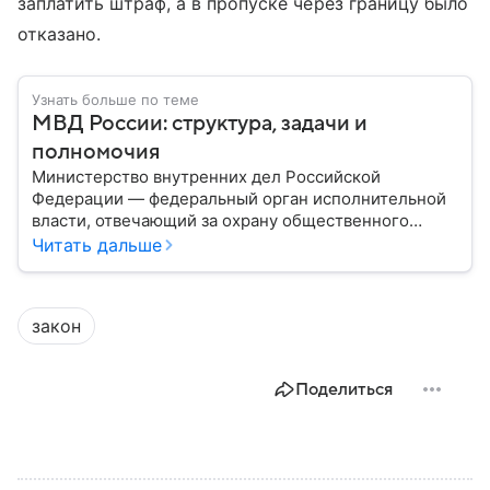
заплатить штраф, а в пропуске через границу было
отказано.
Узнать больше по теме
МВД России: структура, задачи и
полномочия
Министерство внутренних дел Российской
Федерации — федеральный орган исполнительной
власти, отвечающий за охрану общественного
порядка, борьбу с преступностью, обеспечение
Читать дальше
безопасности граждан и реализацию
государственной политики в сфере внутренних дел.
В материале рассказываем, чем занимается МВД
закон
России, какие задачи выполняет министерство, как
устроена его структура, кто возглавляет ведомство
и какие полномочия оно имеет.
Поделиться