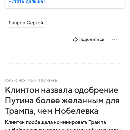
лет. Его деятельность охватывает сложные
Читать дальше
переговоры на международной арене,
продвижение интересов России и участие в
урегулировании глобальных конфликтов. Собрали
Лавров Сергей
главное из его биографии.
Поделиться
только что
РБК
Политика
Клинтон назвала одобрение
Путина более желанным для
Трампа, чем Нобелевка
Клинтон пообещала номинировать Трампа
на Нобелевскую премию, если он добьется мира