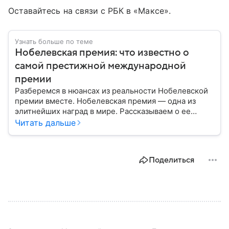
Оставайтесь на связи с РБК в «Максе».
Узнать больше по теме
Нобелевская премия: что известно о
самой престижной международной
премии
Разберемся в нюансах из реальности Нобелевской
премии вместе. Нобелевская премия — одна из
элитнейших наград в мире. Рассказываем о ее
становлении, лауреатах-дебютантах и незаурядных
Читать дальше
фактах о ней. А еще о том, каков размер приза, где и
когда вручается.
Поделиться