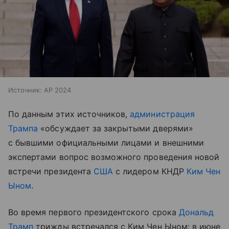
Источник:
AP 2024
По данным этих источников,
администрация
Трампа
«обсуждает за закрытыми дверями»
с бывшими официальными лицами и внешними
экспертами вопрос возможного проведения новой
встречи президента
США
с лидером КНДР
Ким Чен
Ыном
.
Во время первого президентского срока
Дональд
Трамп
трижды встречался с Ким Чен Ыном: в июне