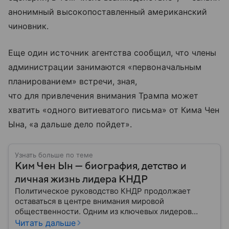
анонимный высокопоставленный американский
чиновник.
Еще один источник агентства сообщил, что члены
администрации занимаются «первоначальным
планированием» встречи, зная,
что для привлечения внимания Трампа может
хватить «одного витиеватого письма» от Кима Чен
Ына, «а дальше дело пойдет».
Узнать больше по теме
Ким Чен Ын — биография, детство и
личная жизнь лидера КНДР
Политическое руководство КНДР продолжает
оставаться в центре внимания мировой
общественности. Одним из ключевых лидеров
страны считается Ким Чен Ын, возглавивший
Читать дальше