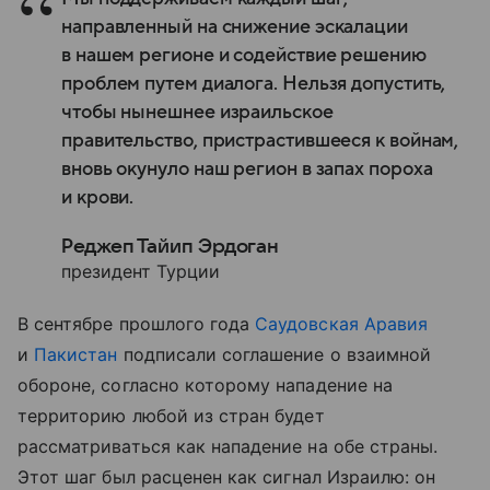
направленный на снижение эскалации
в нашем регионе и содействие решению
проблем путем диалога. Нельзя допустить,
чтобы нынешнее израильское
правительство, пристрастившееся к войнам,
вновь окунуло наш регион в запах пороха
и крови.
Реджеп Тайип Эрдоган
президент Турции
В сентябре прошлого года
Саудовская
Аравия
и
Пакистан
подписали
соглашение
о
взаимной
обороне
, согласно
которому
нападение
на
территорию
любой
из
стран
будет
рассматриваться
как
нападение
на
обе
страны
.
Э
тот
шаг
был
расценен
как
сигнал
Израилю
: он