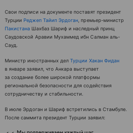
Свои подписи на документе поставят президент
Турции
Реджеп Тайип Эрдоган
, премьер-министр
Пакистана
Шахбаз Шариф и наследный принц
Саудовской Аравии Мухаммед ибн Салман аль-
Сауд.
Министр иностранных дел
Турции
Хакан Фидан
в январе заявил, что Анкара выступает
за создание более широкой платформы
региональной безопасности для содействия
сотрудничеству и стабильности.
В
июле
Эрдоган
и
Шариф
встретились
в
Стамбуле
.
После саммита
президент
Турции
заявил:
Мы поддерживаем каждый шаг,