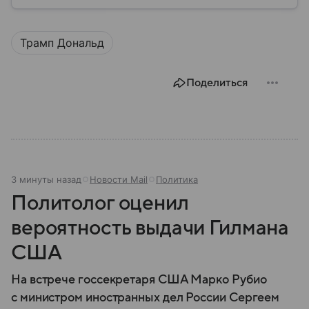
государство после смерти своего отца в 2011 году.
Его политика направлена на укрепление военного
потенциала, развитие экономики в условиях
Трамп Дональд
международных санкций и поддержание
внутренней стабильности.
Поделиться
3 минуты назад
Новости Mail
Политика
Политолог оценил
вероятность выдачи Гилмана
США
На встрече госсекретаря США Марко Рубио
с министром иностранных дел России Сергеем