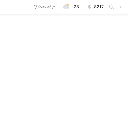
Колумбус
+28°
82.17