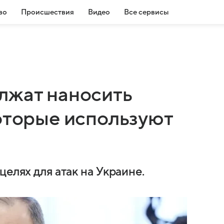
во
Происшествия
Видео
Все сервисы
лжат наносить
которые используют
елях для атак на Украине.