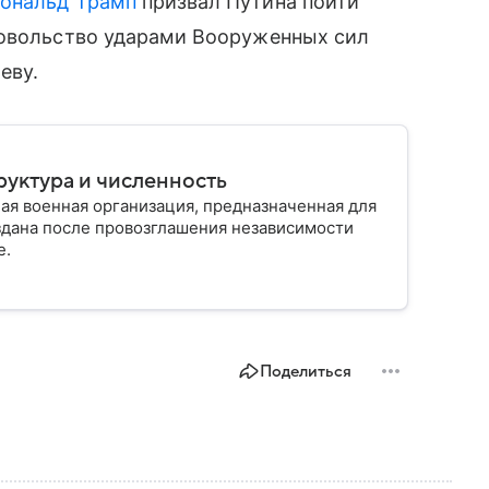
ональд Трамп
призвал Путина пойти
довольство ударами Вооруженных сил
еву.
руктура и численность
ая военная организация, предназначенная для
здана после провозглашения независимости
е.
Поделиться