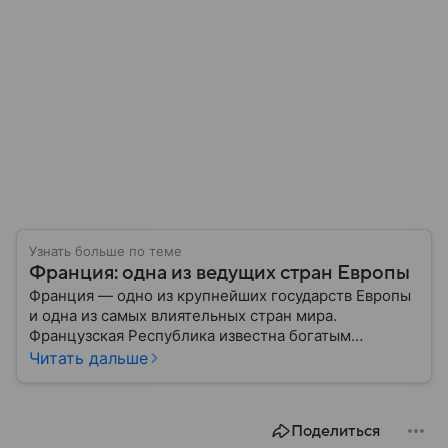
Узнать больше по теме
Франция: одна из ведущих стран Европы
Франция — одно из крупнейших государств Европы
и одна из самых влиятельных стран мира.
Французская Республика известна богатым
культурным наследием, развитой экономикой,
Читать дальше
сильной дипломатией и значительным вкладом в
развитие науки, искусства и философии. Собрали
главное о ней.
Поделиться