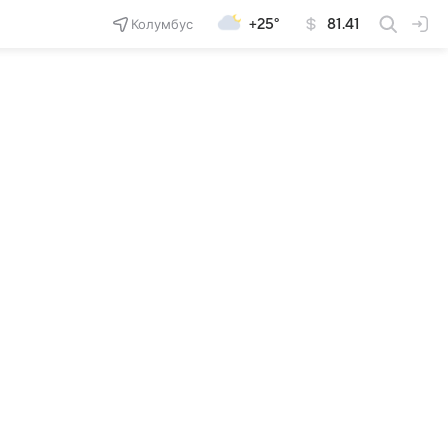
Колумбус
+25°
81.41