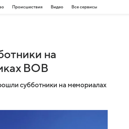
во
Происшествия
Видео
Все сервисы
ботники на
иках ВОВ
прошли субботники на мемориалах