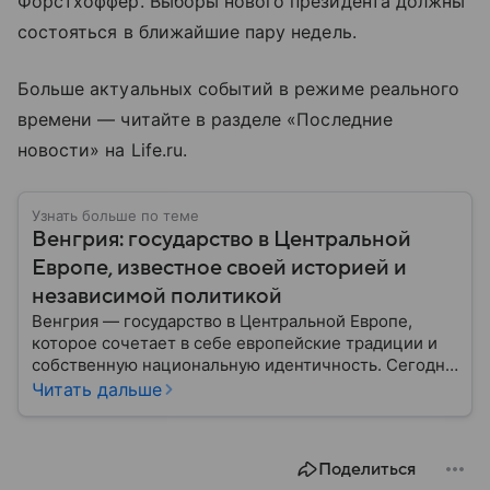
Форстхоффер. Выборы нового президента должны
состояться в ближайшие пару недель.
Больше актуальных событий в режиме реального
времени — читайте в разделе «Последние
новости» на Life.ru.
Узнать больше по теме
Венгрия: государство в Центральной
Европе, известное своей историей и
независимой политикой
Венгрия — государство в Центральной Европе,
которое сочетает в себе европейские традиции и
собственную национальную идентичность. Сегодня
страна играет заметную роль в политике ЕС, а ее
Читать дальше
премьер открыто поддерживает США и Дональда
Трампа. Собрали самое важное по теме.
Поделиться