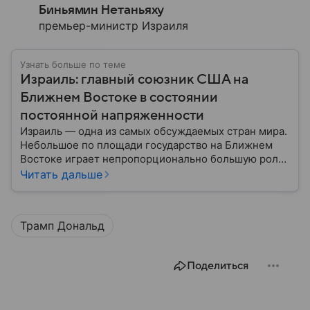
Биньямин Нетаньяху
премьер-министр Израиля
Узнать больше по теме
Израиль: главный союзник США на
Ближнем Востоке в состоянии
постоянной напряженности
Израиль — одна из самых обсуждаемых стран мира.
Небольшое по площади государство на Ближнем
Востоке играет непропорционально большую роль
в международной политике, безопасности и
Читать дальше
технологиях. В материале — главное об одном из
важнейших союзников США.
Трамп Дональд
Поделиться