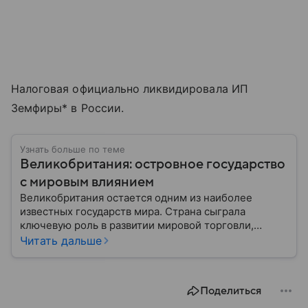
Налоговая официально ликвидировала ИП
Земфиры* в России.
Узнать больше по теме
Великобритания: островное государство
с мировым влиянием
Великобритания остается одним из наиболее
известных государств мира. Страна сыграла
ключевую роль в развитии мировой торговли,
промышленности, науки и международных
Читать дальше
отношений: собрали главное о ней.
Поделиться