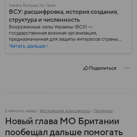
Узнать больше по теме
ВСУ: расшифровка, история создания,
структура и численность
Вооруженные силы Украины (ВСУ) —
государственная военная организация,
предназначенная для защиты интересов страны
военным путем. Была создана после
Читать дальше
провозглашения независимости Украины в 1991
году. В материале — главное по теме.
Поделиться
2 минуты назад
Московский комсомолец
Политика
Новый глава МО Британии
пообещал дальше помогать