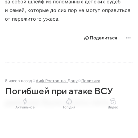
за собой шлейф из поломанных детских судеб
и семей, которые до сих пор не могут оправиться
от пережитого ужаса.
Поделиться
8 часов назад
АиФ Ростов-на-Дону
Политика
Погибшей при атаке ВСУ
девочке было всего пять
Актуальное
Топ дня
Видео
С погибшей в результате атаки БПЛА ВСУ
Выберите комментарий
Выберите комментарий
Выберите комментарий
пятилетней девочкой простятся 6 августа
в Шахтах.