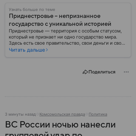
Узнать больше по теме
Приднестровье – непризнанное
государство с уникальной историей
Приднестровье — территория с особым статусом,
который не признает ни одно государство мира.
Здесь есть свое правительство, свои деньги и свои
законы, но на международной карте такая страна
Читать дальше
отсутствует. Формально эти земли относятся к
Молдове, но уже более 30 лет здесь живут по
собственным правилам. Рассказываем, где
Поделиться
находится этот уникальный анклав, почему его
существование вызывает споры и как устроена
жизнь в месте, которого официально не
существует.
3 минуты назад
Комсомольская правда
Политика
ВС России ночью нанесли
групповой удар по