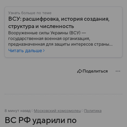
Узнать больше по теме
ВСУ: расшифровка, история создания,
структура и численность
Вооруженные силы Украины (ВСУ) —
государственная военная организация,
предназначенная для защиты интересов страны
военным путем. Была создана после
Читать дальше
провозглашения независимости Украины в 1991
году. В материале — главное по теме.
Поделиться
8 минут назад
Московский комсомолец
Политика
ВС РФ ударили по