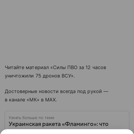
Читайте материал «Силы ПВО за 12 часов
уничтожили 75 дронов ВСУ».
Достоверные новости всегда под рукой —
в канале «МК» в MAX.
Узнать больше по теме
Украинская ракета «Фламинго»: что
известно о новом дальнобойном оружии