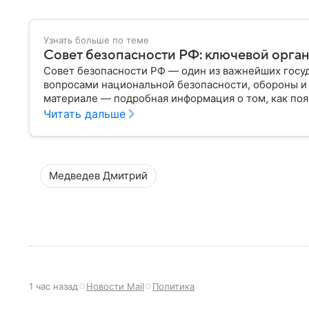
Узнать больше по теме
Совет безопасности РФ: ключевой орга
Совет безопасности РФ — один из важнейших госу
вопросами национальной безопасности, обороны и 
материале — подробная информация о том, как появ
задачи он выполняет и какое значение имеет для г
Читать дальше
Медведев Дмитрий
1 час назад
Новости Mail
Политика