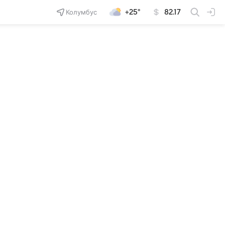
Колумбус
+25°
82.17