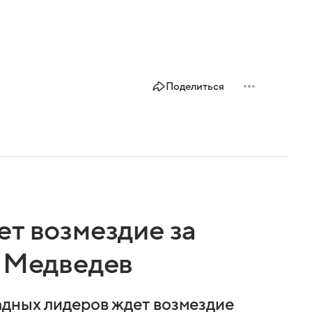
Поделиться
т возмездие за
л Медведев
адных лидеров ждет возмездие