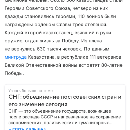
миллиона человек. Около 500 казахстанцев стали
Героями Советского Союза, четверо из них
дважды становились героями, 110 воинов были
награждены орденом Славы трех степеней.
Каждый второй казахстанец, взявший в руки
оружие, отдал жизнь за Победу. Из плена
не вернулись 630 тысяч человек. По данным
минтруда
Казахстана, в республике 111 ветеранов
Великой Отечественной войны встретят 80-летие
Победы.
Узнать больше по теме
СНГ: объединение постсоветских стран и
его значение сегодня
СНГ — это объединение государств, возникшее
после распада СССР и направленное на сохранение
экономических, политических и гуманитарных
связей между бывшими союзными республиками.
Читать дальше