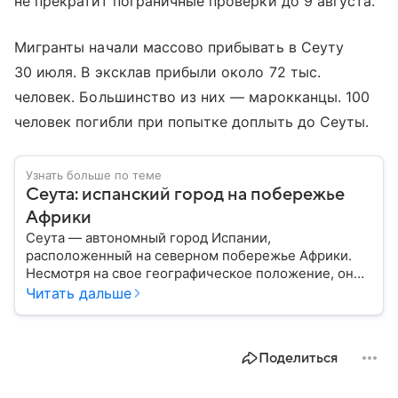
не прекратит пограничные проверки до 9 августа.
Мигранты начали массово прибывать в Сеуту
30 июля. В эксклав прибыли около 72 тыс.
человек. Большинство из них — марокканцы. 100
человек погибли при попытке доплыть до Сеуты.
Узнать больше по теме
Сеута: испанский город на побережье
Африки
Сеута — автономный город Испании,
расположенный на северном побережье Африки.
Несмотря на свое географическое положение, он
остается частью Испании и Европейского союза.
Читать дальше
Этот населенный пункт известен стратегическим
расположением у Гибралтарского пролива, богатой
историей и статусом одного из двух испанских
Поделиться
анклавов на африканском континенте: собрали о
нем главное.