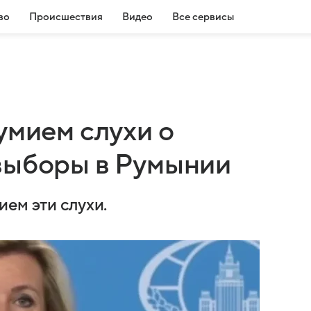
во
Происшествия
Видео
Все сервисы
умием слухи о
выборы в Румынии
ем эти слухи.