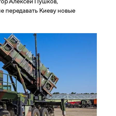
тор Алексей Пушков,
е передавать Киеву новые