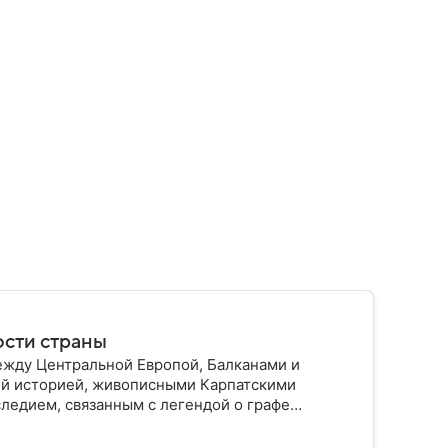
ости страны
жду Центральной Европой, Балканами и
ой историей, живописными Карпатскими
ледием, связанным с легендой о графе
рстве.