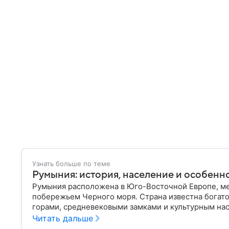
Узнать больше по теме
Румыния: история, население и особенн
Румыния расположена в Юго-Восточной Европе, ме
побережьем Черного моря. Страна известна богат
горами, средневековыми замками и культурным нас
Дракуле. В материале рассказываем об этом госуда
Читать дальше