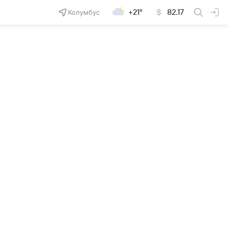
Колумбус
+21°
82.17