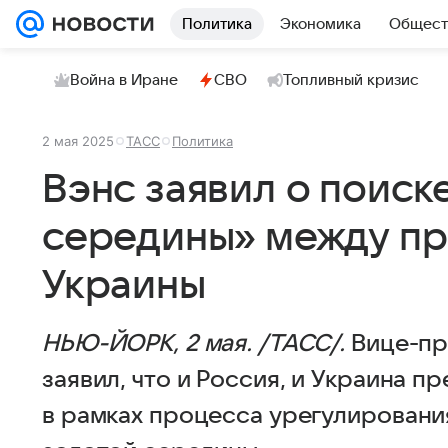
Политика
Экономика
Общест
Война в Иране
СВО
Топливный кризис
2 мая 2025
ТАСС
Политика
Вэнс заявил о поиск
середины» между п
Украины
НЬЮ-ЙОРК, 2 мая. /ТАСС/.
Вице-пр
заявил, что и Россия, и Украина 
в рамках процесса урегулирования