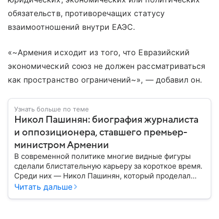
обязательств, противоречащих статусу
взаимоотношений внутри ЕАЭС.
«~Армения исходит из того, что Евразийский
экономический союз не должен рассматриваться
как пространство ограничений~», — добавил он.
Узнать больше по теме
Никол Пашинян: биография журналиста
и оппозиционера, ставшего премьер-
министром Армении
В современной политике многие видные фигуры
сделали блистательную карьеру за короткое время.
Среди них — Никол Пашинян, который проделал
путь от журналиста и оппозиционера до главы
Читать дальше
правительства. Рассказываем, что это за человек и
как он относится к России.