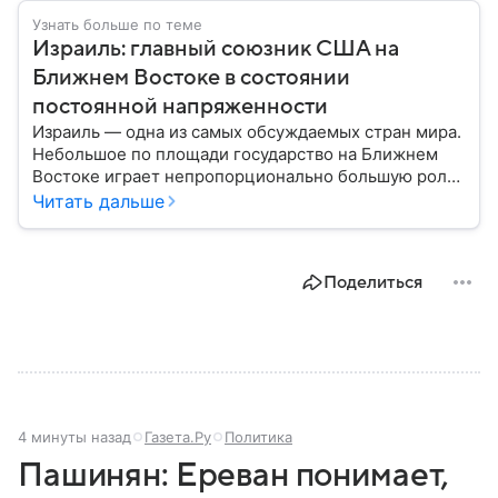
Узнать больше по теме
Израиль: главный союзник США на
Ближнем Востоке в состоянии
постоянной напряженности
Израиль — одна из самых обсуждаемых стран мира.
Небольшое по площади государство на Ближнем
Востоке играет непропорционально большую роль
в международной политике, безопасности и
Читать дальше
технологиях. В материале — главное об одном из
важнейших союзников США.
Поделиться
4 минуты назад
Газета.Ру
Политика
Пашинян: Ереван понимает,