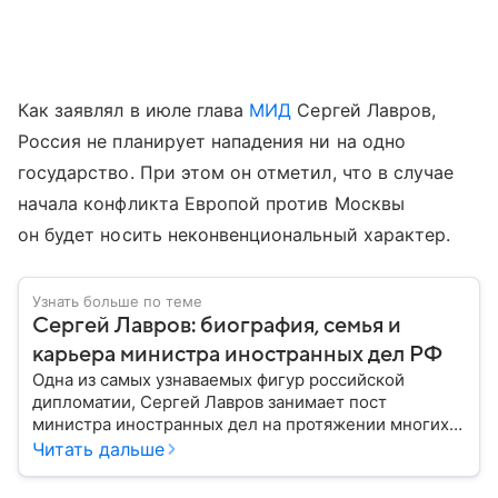
Как заявлял в июле глава
МИД
Сергей Лавров,
Россия не планирует нападения ни на одно
государство. При этом он отметил, что в случае
начала конфликта Европой против Москвы
он будет носить неконвенциональный характер.
Узнать больше по теме
Сергей Лавров: биография, семья и
карьера министра иностранных дел РФ
Одна из самых узнаваемых фигур российской
дипломатии, Сергей Лавров занимает пост
министра иностранных дел на протяжении многих
лет. Его деятельность охватывает сложные
Читать дальше
переговоры на международной арене,
продвижение интересов России и участие в