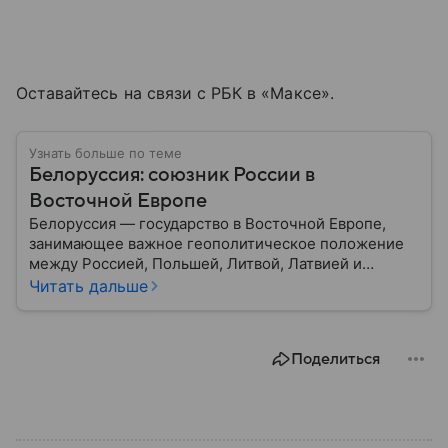
Оставайтесь на связи с РБК в «Максе».
Узнать больше по теме
Белоруссия: союзник России в
Восточной Европе
Белоруссия — государство в Восточной Европе,
занимающее важное геополитическое положение
между Россией, Польшей, Литвой, Латвией и
Украиной. Несмотря на свою небольшую
Читать дальше
территорию, страна играет значительную роль в
международной политике и экономике региона. В
этом материале разбираем главное о союзной РФ
Поделиться
республике.