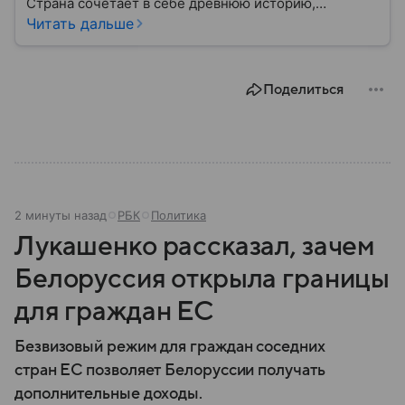
Страна сочетает в себе древнюю историю,
разнообразную культуру и важное географическое
Читать дальше
положение между Европой и Ближним Востоком. В
этом материале разбираем главное о Болгарии.
Поделиться
2 минуты назад
РБК
Политика
Лукашенко рассказал, зачем
Белоруссия открыла границы
для граждан ЕС
Безвизовый режим для граждан соседних
стран ЕС позволяет Белоруссии получать
дополнительные доходы.