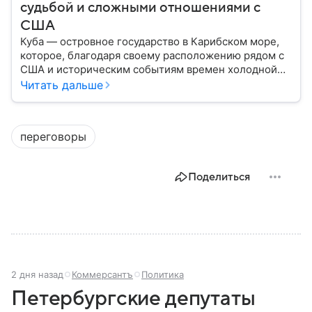
судьбой и сложными отношениями с
США
Куба — островное государство в Карибском море,
которое, благодаря своему расположению рядом с
США и историческим событиям времен холодной
войны, стало одним из самых известных в Западном
Читать дальше
полушарии. В материале — главное об «острове
свободы».
переговоры
Поделиться
2 дня назад
Коммерсантъ
Политика
Петербургские депутаты