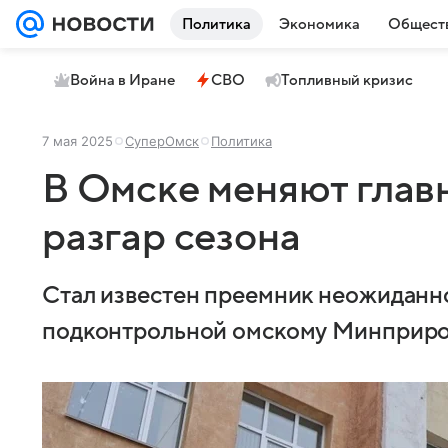
Политика
Экономика
Общест
Война в Иране
СВО
Топливный кризис
7 мая 2025
СуперОмск
Политика
В Омске меняют главн
разгар сезона
Стал известен преемник неожиданно
подконтрольной омскому Минприро