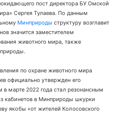
покидающего пост директора БУ Омской
ира» Сергея Тулаева. По данным
льному
Минприроды
структуру возглавит
нов значится заместителем
ования животного мира, также
нприроды.
авления по охране животного мира
аев официально утвержден его
м в марте 2022 года стал резонансным
из кабинетов в Минприроды шкурки
еву якобы «от жителей Колосовского