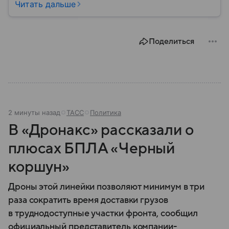
позже занявший пост посла МИД России по
Читать дальше
вопросам преступлений киевского режима.
Подробности его биографии — в нашем материале.
Поделиться
2 минуты назад
ТАСС
Политика
В «Дронакс» рассказали о
плюсах БПЛА «Черный
коршун»
Дроны этой линейки позволяют минимум в три
раза сократить время доставки грузов
в труднодоступные участки фронта, сообщил
официальный представитель компании-