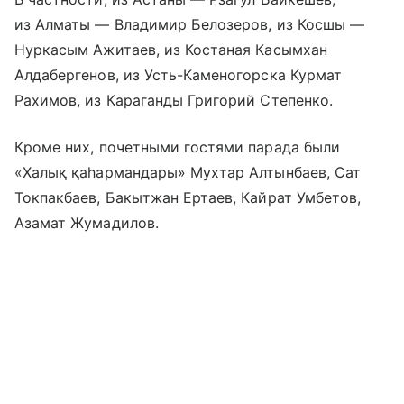
из Алматы — Владимир Белозеров, из Косшы —
Нуркасым Ажитаев, из Костаная Касымхан
Алдабергенов, из Усть-Каменогорска Курмат
Рахимов, из Караганды Григорий Степенко.
Кроме них, почетными гостями парада были
«Халық қаһармандары» Мухтар Алтынбаев, Сат
Токпакбаев, Бакытжан Ертаев, Кайрат Умбетов,
Азамат Жумадилов.