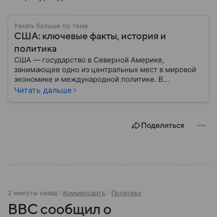
Узнать больше по теме
США: ключевые факты, история и
политика
США — государство в Северной Америке,
занимающее одно из центральных мест в мировой
экономике и международной политике. В
материале — основные сведения об этой стране.
Читать дальше
Поделиться
2 минуты назад
Коммерсантъ
Политика
BBC сообщил о