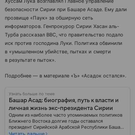
Хуссам Лука возглавлял Главное управление
безопасности Сирии при Башаре Асаде. Ему дали
прозвище «Паук» за обширную сеть
информаторов. Генпрокурор Сирии Хасан аль-
Турба рассказал BBC, что правительство подало
иск против господина Луки. Политика обвинили
в «умышленном убийстве, пытках и смерти
в результате пыток».
Подробнее — в материале «Ъ» «Асадок остался».
Узнать больше по теме
Башар Асад: биография, путь к власти и
личная жизнь экс-президента Сирии
Одним из наиболее часто упоминаемых политиков
Ближнего Востока долгие годы оставался
президент Сирийской Арабской Республики Башар
Асад. Ему удавалось удерживать власть во время
Читать дальше