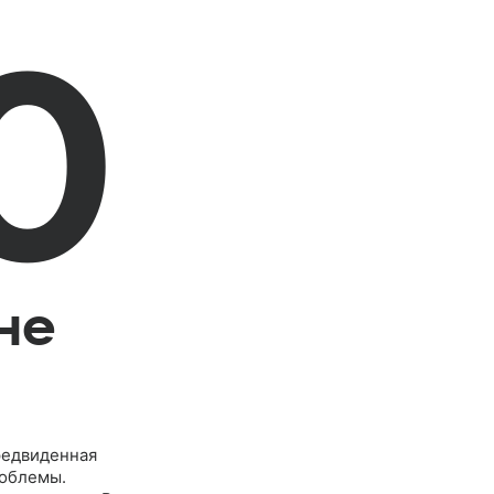
0
не
редвиденная
роблемы.