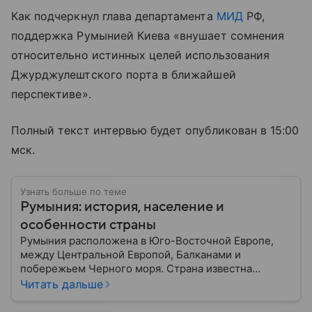
Как подчеркнул глава департамента
МИД
РФ,
поддержка Румынией Киева «внушает сомнения
относительно истинных целей использования
Джурджулештского порта в ближайшей
перспективе».
Полный текст интервью будет опубликован в 15:00
мск.
Узнать больше по теме
Румыния: история, население и
особенности страны
Румыния расположена в Юго-Восточной Европе,
между Центральной Европой, Балканами и
побережьем Черного моря. Страна известна
богатой историей, живописными Карпатскими
Читать дальше
горами, средневековыми замками и культурным
наследием, связанным с легендой о графе Дракуле.