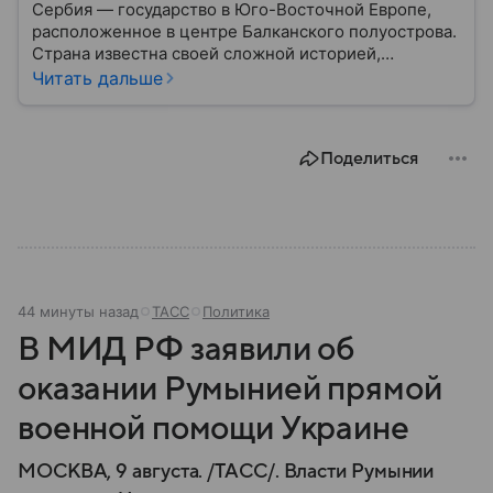
Сербия — государство в Юго-Восточной Европе,
расположенное в центре Балканского полуострова.
Страна известна своей сложной историей,
культурным наследием и особым
Читать дальше
внешнеполитическим курсом. В этом материале
разберем, где находится Сербия, чем она известна,
как устроена ее экономика и какую роль это
Поделиться
государство играет сегодня.
44 минуты назад
ТАСС
Политика
В МИД РФ заявили об
оказании Румынией прямой
военной помощи Украине
МОСКВА, 9 августа. /ТАСС/. Власти Румынии