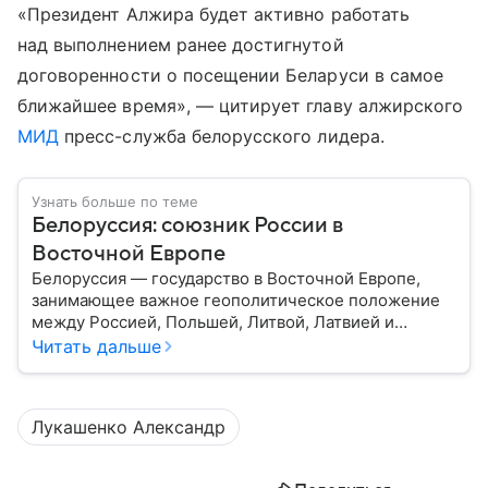
«Президент Алжира будет активно работать
над выполнением ранее достигнутой
договоренности о посещении Беларуси в самое
ближайшее время», — цитирует главу алжирского
МИД
пресс-служба белорусского лидера.
Узнать больше по теме
Белоруссия: союзник России в
Восточной Европе
Белоруссия — государство в Восточной Европе,
занимающее важное геополитическое положение
между Россией, Польшей, Литвой, Латвией и
Украиной. Несмотря на свою небольшую
Читать дальше
территорию, страна играет значительную роль в
международной политике и экономике региона. В
этом материале разбираем главное о союзной РФ
Лукашенко Александр
республике.