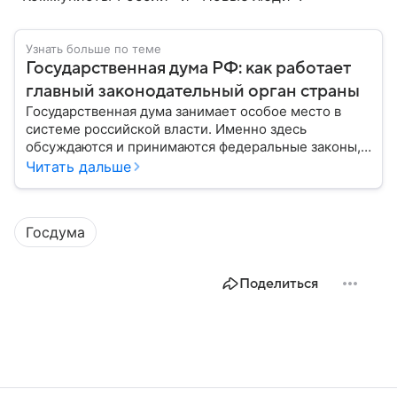
Узнать больше по теме
Государственная дума РФ: как работает
главный законодательный орган страны
Государственная дума занимает особое место в
системе российской власти. Именно здесь
обсуждаются и принимаются федеральные законы,
определяющие развитие государства, экономики и
Читать дальше
социальной сферы. Через нижнюю палату
парламента проходят важнейшие решения,
затрагивающие жизнь миллионов граждан.
Госдума
Разбираемся, как устроена Госдума, какие
полномочия она имеет и как формируется ее
состав.
Поделиться