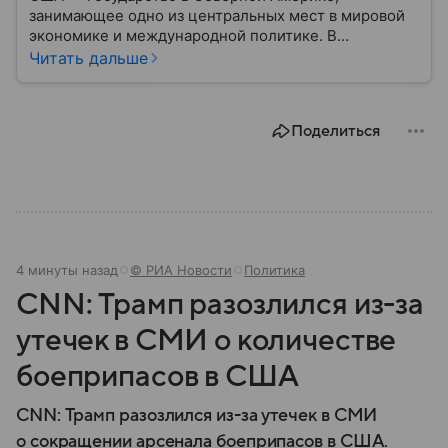
занимающее одно из центральных мест в мировой
экономике и международной политике. В
материале — основные сведения об этой стране.
Читать дальше
Поделиться
4 минуты назад
© РИА Новости
Политика
CNN: Трамп разозлился из-за
утечек в СМИ о количестве
боеприпасов в США
CNN: Трамп разозлился из-за утечек в СМИ
о сокращении арсенала боеприпасов в США.