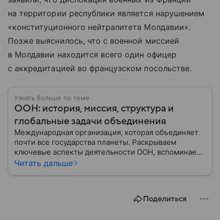
на территории республики является нарушением
«конституционного нейтралитета Молдавии».
Позже выяснилось, что с военной миссией
в Молдавии находится всего один офицер
с аккредитацией во французском посольстве.
Узнать больше по теме
ООН: история, миссия, структура и
глобальные задачи объединения
Международная организация, которая объединяет
почти все государства планеты. Раскрываем
ключевые аспекты деятельности ООН, вспоминаем
историю ее становления и анализируем степень
Читать дальше
влияния на мировую политику.
Поделиться