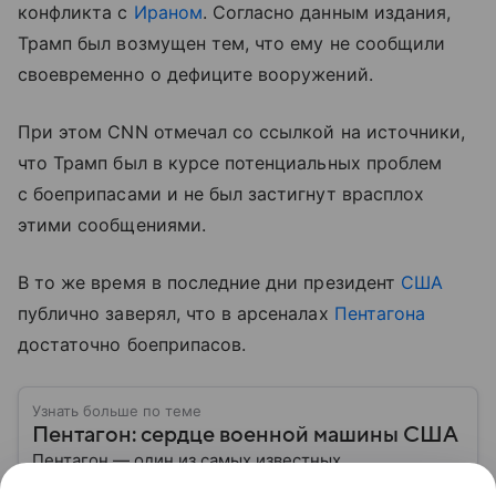
конфликта с
Ираном
. Согласно данным издания,
Трамп был возмущен тем, что ему не сообщили
своевременно о дефиците вооружений.
При этом CNN отмечал со ссылкой на источники,
что Трамп был в курсе потенциальных проблем
с боеприпасами и не был застигнут врасплох
этими сообщениями.
В то же время в последние дни президент
США
публично заверял, что в арсеналах
Пентагона
достаточно боеприпасов.
Узнать больше по теме
Пентагон: сердце военной машины США
Пентагон — один из самых известных
правительственных объектов в мире и символ