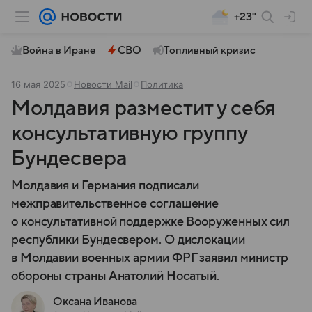
+23°
Война в Иране
СВО
Топливный кризис
16 мая 2025
Новости Mail
Политика
Молдавия разместит у себя
консультативную группу
Бундесвера
Молдавия и Германия подписали
межправительственное соглашение
о консультативной поддержке Вооруженных сил
республики Бундесвером. О дислокации
в Молдавии военных армии ФРГ заявил министр
обороны страны Анатолий Носатый.
Оксана Иванова