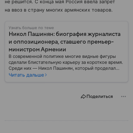
не решится. С конца мая Россия ввела запрет
на ввоз в страну многих армянских товаров.
Узнать больше по теме
Никол Пашинян: биография журналиста
и оппозиционера, ставшего премьер-
министром Армении
В современной политике многие видные фигуры
сделали блистательную карьеру за короткое время.
Среди них — Никол Пашинян, который проделал
путь от журналиста и оппозиционера до главы
Читать дальше
правительства. Рассказываем, что это за человек и
как он относится к России.
Поделиться