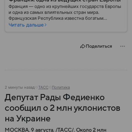
Франция — одно из крупнейших государств Европы
и одна из самых влиятельных стран мира.
Французская Республика известна богатым
культурным наследием, развитой экономикой,
Читать дальше
сильной дипломатией и значительным вкладом в
развитие науки, искусства и философии. Собрали
главное о ней.
Поделиться
2 минуты назад
ТАСС
Политика
Депутат Рады Федиенко
сообщил о 2 млн уклонистов
на Украине
МОСКВА, 9 августа. /ТАСС/. Около 2 млн