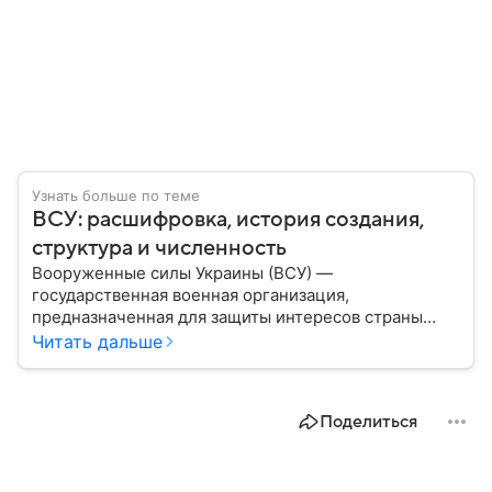
Узнать больше по теме
ВСУ: расшифровка, история создания,
структура и численность
Вооруженные силы Украины (ВСУ) —
государственная военная организация,
предназначенная для защиты интересов страны
военным путем. Была создана после
Читать дальше
провозглашения независимости Украины в 1991
году. В материале — главное по теме.
Поделиться