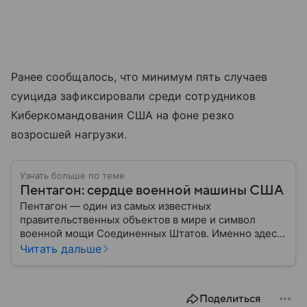
Ранее сообщалось, что минимум пять случаев
суицида зафиксировали среди сотрудников
Киберкомандования США на фоне резко
возросшей нагрузки.
Узнать больше по теме
Пентагон: сердце военной машины США
Пентагон — один из самых известных
правительственных объектов в мире и символ
военной мощи Соединенных Штатов. Именно здесь
располагается штаб-квартира Министерства
Читать дальше
обороны США, где принимаются ключевые решения
по вопросам национальной безопасности,
оборонной политики и военных операций.
Поделиться