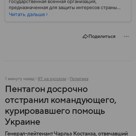
государственная военная организация,
предназначенная для защиты интересов страны
военным путем. Была создана после
Читать дальше
провозглашения независимости Украины в 1991
году. В материале — главное по теме.
Поделиться
1 минуту назад
RT на русском
Политика
Пентагон досрочно
отстранил командующего,
курировавшего помощь
Украине
Генерал-лейтенант Чарльз Костанза, отвечавший