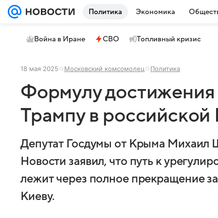
Политика
Экономика
Общест
Война в Иране
СВО
Топливный кризис
18 мая 2025
Московский комсомолец
Политика
Формулу достижения
Трампу в российской
Депутат Госдумы от Крыма Михаил 
Новости заявил, что путь к урегули
лежит через полное прекращение з
Киеву.