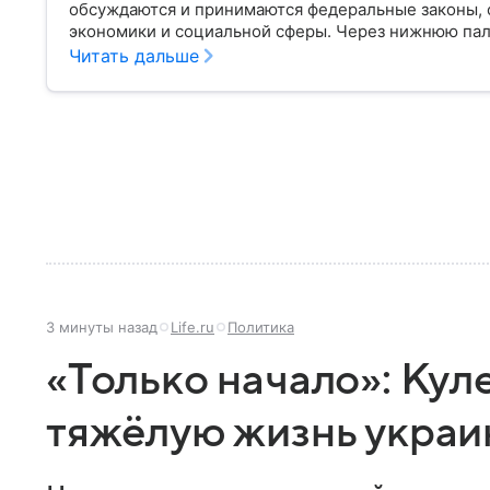
обсуждаются и принимаются федеральные законы, 
экономики и социальной сферы. Через нижнюю пал
затрагивающие жизнь миллионов граждан. Разбирае
Читать дальше
она имеет и как формируется ее состав.
3 минуты назад
Life.ru
Политика
«Только начало»: Кул
тяжёлую жизнь украи