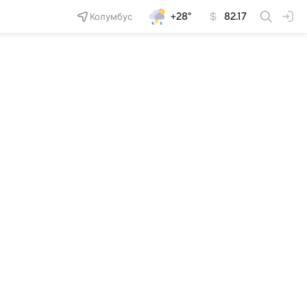
Колумбус
+28°
82.17