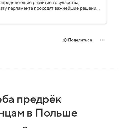
определяющие развитие государства,
ату парламента проходят важнейшие решения,
мся, как устроена Госдума, какие полномочия
Поделиться
еба предрёк
нцам в Польше