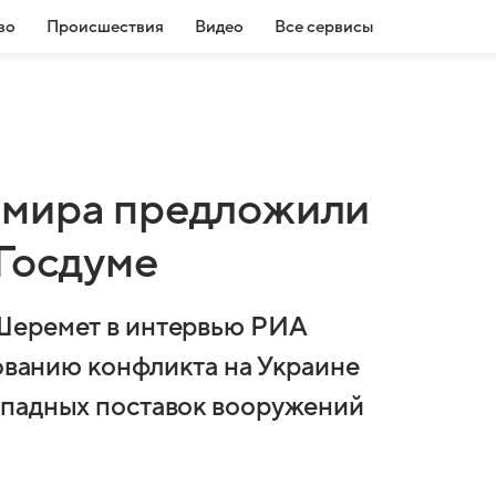
во
Происшествия
Видео
Все сервисы
 мира предложили
 Госдуме
Шеремет в интервью РИА
рованию конфликта на Украине
ападных поставок вооружений