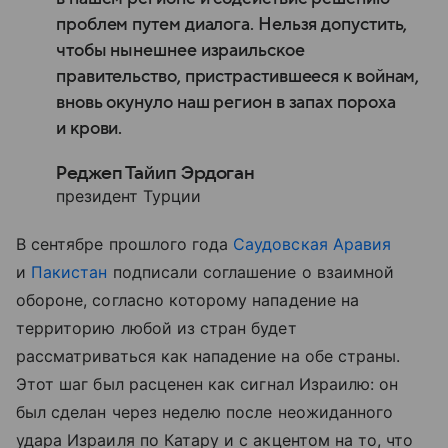
проблем путем диалога. Нельзя допустить,
чтобы нынешнее израильское
правительство, пристрастившееся к войнам,
вновь окунуло наш регион в запах пороха
и крови.
Реджеп Тайип Эрдоган
президент Турции
В сентябре прошлого года
Саудовская
Аравия
и
Пакистан
подписали
соглашение
о
взаимной
обороне
, согласно
которому
нападение
на
территорию
любой
из
стран
будет
рассматриваться
как
нападение
на
обе
страны
.
Э
тот
шаг
был
расценен
как
сигнал
Израилю
: он
был
сделан
через
неделю
после
неожиданного
удара
Израиля по
Катару
и
с акцентом на то,
что