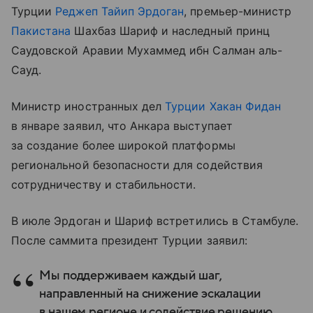
Турции
Реджеп Тайип Эрдоган
, премьер-министр
Пакистана
Шахбаз Шариф и наследный принц
Саудовской Аравии Мухаммед ибн Салман аль-
Сауд.
Министр иностранных дел
Турции
Хакан Фидан
в январе заявил, что Анкара выступает
за создание более широкой платформы
региональной безопасности для содействия
сотрудничеству и стабильности.
В
июле
Эрдоган
и
Шариф
встретились
в
Стамбуле
.
После саммита
президент
Турции
заявил:
Мы поддерживаем каждый шаг,
направленный на снижение эскалации
в нашем регионе и содействие решению