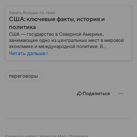
Узнать больше по теме
США: ключевые факты, история и
политика
США — государство в Северной Америке,
занимающее одно из центральных мест в мировой
экономике и международной политике. В
материале — основные сведения об этой стране.
Читать дальше
переговоры
Поделиться
4 минуты назад
Новости Mail
Политика