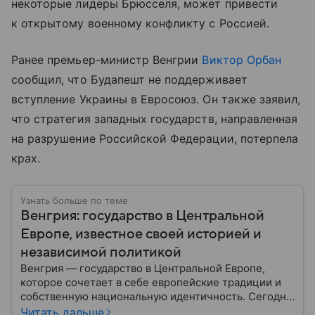
некоторые лидеры Брюсселя, может привести
к открытому военному конфликту с Россией.
Ранее премьер-министр Венгрии
Виктор Орбан
сообщил, что Будапешт не поддерживает
вступление Украины в Евросоюз. Он также заявил,
что стратегия западных государств, направленная
на разрушение Российской Федерации, потерпела
крах.
Узнать больше по теме
Венгрия: государство в Центральной
Европе, известное своей историей и
независимой политикой
Венгрия — государство в Центральной Европе,
которое сочетает в себе европейские традиции и
собственную национальную идентичность. Сегодня
страна играет заметную роль в политике ЕС, а ее
Читать дальше