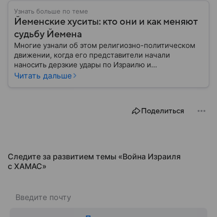
Узнать больше по теме
Йеменские хуситы: кто они и как меняют
судьбу Йемена
Многие узнали об этом религиозно-политическом
движении, когда его представители начали
наносить дерзкие удары по Израилю и
терроризировать корабли, связанные с этим
Читать дальше
государством. И хотя йеменские хуситы официально
существуют около 30 лет, они стали громкой и
яркой историей, которая получила свое развитие в
Поделиться
рамках Ближневосточного конфликта. Подробней
об этом движении — в нашем материале.
Следите за развитием темы «Война Израиля
с ХАМАС⁠»