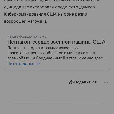
суицида зафиксировали среди сотрудников
Киберкомандования США на фоне резко
возросшей нагрузки.
Узнать больше по теме
Пентагон: сердце военной машины США
Пентагон — один из самых известных
правительственных объектов в мире и символ
военной мощи Соединенных Штатов. Именно здесь
располагается штаб-квартира Министерства
Читать дальше
обороны США, где принимаются ключевые решения
по вопросам национальной безопасности,
оборонной политики и военных операций.
Поделиться