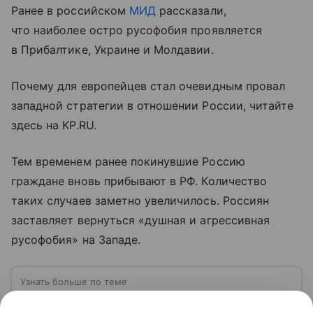
Ранее в российском
МИД
рассказали,
что наиболее остро русофобия проявляется
в Прибалтике, Украине и Молдавии.
Почему для европейцев стал очевидным провал
западной стратегии в отношении России, читайте
здесь на KP.RU.
Тем временем ранее покинувшие Россию
граждане вновь прибывают в РФ. Количество
таких случаев заметно увеличилось. Россиян
заставляет вернуться «душная и агрессивная
русофобия» на Западе.
Узнать больше по теме
Государственная дума РФ: как работает