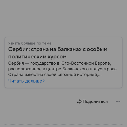
Узнать больше по теме
Сербия: страна на Балканах с особым
политическим курсом
Сербия — государство в Юго-Восточной Европе,
расположенное в центре Балканского полуострова.
Страна известна своей сложной историей,
культурным наследием и особым
Читать дальше
внешнеполитическим курсом. В этом материале
разберем, где находится Сербия, чем она известна,
как устроена ее экономика и какую роль это
Поделиться
государство играет сегодня.