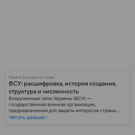
Узнать больше по теме
ВСУ: расшифровка, история создания,
структура и численность
Вооруженные силы Украины (ВСУ) —
государственная военная организация,
предназначенная для защиты интересов страны
военным путем. Была создана после
Читать дальше
провозглашения независимости Украины в 1991
году. В материале — главное по теме.