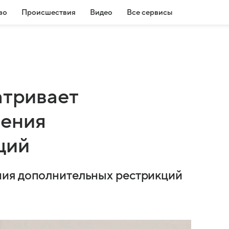
во
Происшествия
Видео
Все сервисы
атривает
чения
ций
ния дополнительных рестрикций