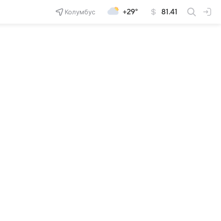
Колумбус
+29°
81.41