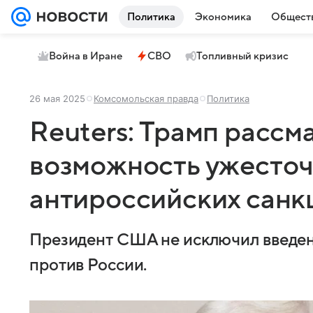
Политика
Экономика
Общест
Война в Иране
СВО
Топливный кризис
26 мая 2025
Комсомольская правда
Политика
Reuters: Трамп рассм
возможность ужесто
антироссийских санк
Президент США не исключил введе
против России.