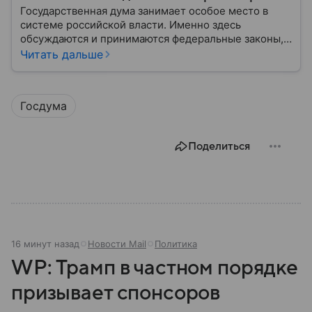
Государственная дума занимает особое место в
системе российской власти. Именно здесь
обсуждаются и принимаются федеральные законы,
определяющие развитие государства, экономики и
Читать дальше
социальной сферы. Через нижнюю палату
парламента проходят важнейшие решения,
затрагивающие жизнь миллионов граждан.
Госдума
Разбираемся, как устроена Госдума, какие
полномочия она имеет и как формируется ее
состав.
Поделиться
16 минут назад
Новости Mail
Политика
WP: Трамп в частном порядке
призывает спонсоров