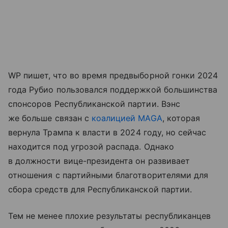
WP пишет, что во
время
предвыборной
гонки
2024
года
Рубио
пользовался
поддержкой
большинства
спонсоров
Республиканской
партии.
Вэнс
же больше
связан с
коалицией
MAGA
,
которая
вернула
Трампа
к
власти
в
2024
году,
но
сейчас
находится
под
угрозой
распада
.
Однако
в должности
вице
-
президента
он
развивает
отношения
с
партийными
благотворителями
для
сбора
средств
для
Республиканской
партии
.
Тем не менее плохие
результаты
республиканцев