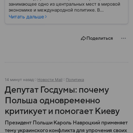
занимающее одно из центральных мест в мировой
экономике и международной политике. В
материале — основные сведения об этой стране.
Читать дальше
Поделиться
14 минут назад
Новости Mail
Политика
Депутат Госдумы: почему
Польша одновременно
критикует и помогает Киеву
Президент Польши Кароль Навроцкий применяет
тему украинского конфликта для упрочения своих